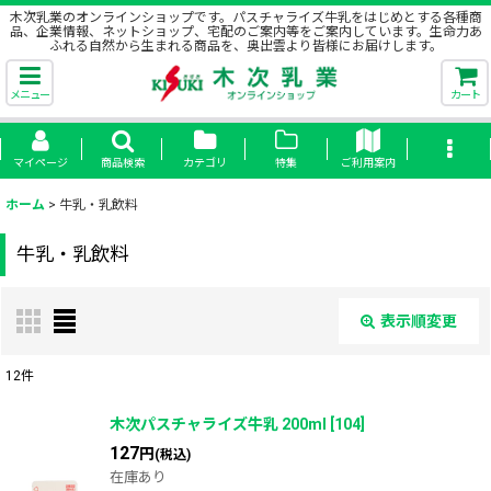
木次乳業のオンラインショップです。パスチャライズ牛乳をはじめとする各種商
品、企業情報、ネットショップ、宅配のご案内等をご案内しています。生命力あ
ふれる自然から生まれる商品を、奥出雲より皆様にお届けします。
メニュー
カート
マイページ
商品検索
カテゴリ
特集
ご利用案内
ホーム
>
牛乳・乳飲料
牛乳・乳飲料
表示順変更
閉じる
12
件
表示数
:
木次パスチャライズ牛乳 200ml
[
104
]
127
円
(税込)
在庫あり
並び順
: