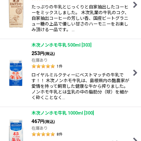
たっぷりの牛乳とじっくりと自家抽出したコーヒ
ーをミックスしました。 木次乳業の牛乳のコク、
自家抽出コーヒーの芳しい香、国産ビートグラニ
ュー糖の上品で優しい甘さのハーモニーをお楽し
み頂ける一品です。 …
木次ノンホモ牛乳 500ml
[
303
]
253
円
(税込)
在庫あり
1
件
ロイヤルミルクティーにベストマッチの牛乳で
す！！ 木次ノンホモ牛乳は、島根県内の酪農家が
愛情を持って飼育した健康な牛から搾りました。
ノンホモ牛乳とは生乳の中の脂肪分（球）を細か
く砕くことなく…
木次ノンホモ牛乳 1000ml
[
300
]
467
円
(税込)
在庫あり
8
件