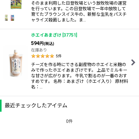
そのまま利用した日登牧場という放牧牧場の運営
を行っています。この日登牧場で一年中放牧して
育てたブラウンスイス牛の、新鮮な生乳をパスチ
ャライズ殺菌しました。ま…
ホエイあまざけ
[
37751
]
594
円
(税込)
在庫あり
5
件
チーズを作る時にできる副産物のホエイと米麹の
みで作ったホエイあまざけです。 上品でミルキー
な甘さが広がります。 牛乳で割るのが一番のおす
すめです。 名称：あまざけ（ホエイ入り） 原材料
名：…
最近チェックしたアイテム
0件