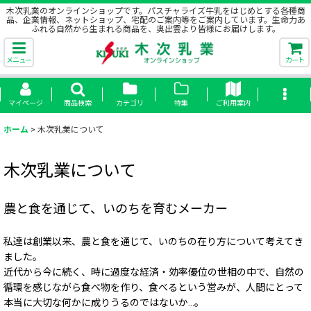
木次乳業のオンラインショップです。パスチャライズ牛乳をはじめとする各種商
品、企業情報、ネットショップ、宅配のご案内等をご案内しています。生命力あ
ふれる自然から生まれる商品を、奥出雲より皆様にお届けします。
メニュー
カート
マイページ
商品検索
カテゴリ
特集
ご利用案内
ホーム
>
木次乳業について
木次乳業について
農と食を通じて、いのちを育むメーカー
私達は創業以来、農と食を通じて、いのちの在り方について考えてき
ました。
近代から今に続く、時に過度な経済・効率優位の世相の中で、自然の
循環を感じながら食べ物を作り、食べるという営みが、人間にとって
本当に大切な何かに成りうるのではないか…。