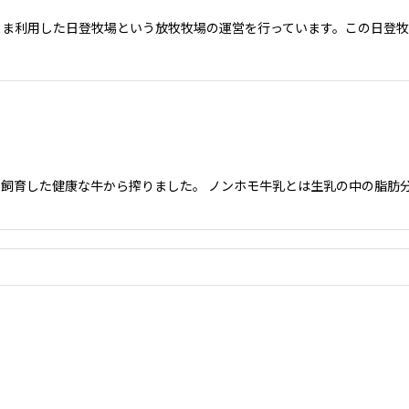
まま利用した日登牧場という放牧牧場の運営を行っています。この日登
飼育した健康な牛から搾りました。 ノンホモ牛乳とは生乳の中の脂肪