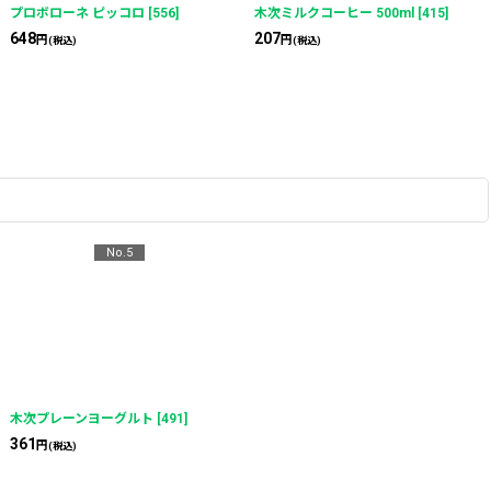
プロボローネ ピッコロ
[
556
]
木次ミルクコーヒー 500ml
[
415
]
648
207
円
円
(税込)
(税込)
No.5
木次プレーンヨーグルト
[
491
]
361
円
(税込)