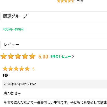
20
件
関連グループ
400円~499円
レビュー
5.00
8
件のレビュー
5
1番
2026
07
23
21:52
年
月
日
購入者
さん
今まで飲んだなかで一番美味しい牛乳です。子どもにも安心して飲ま