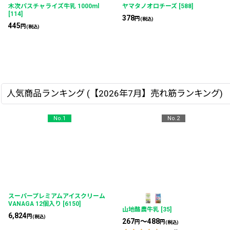
木次パスチャライズ牛乳 1000ml
ヤマタノオロチーズ
[
588
]
[
114
]
378
円
(税込)
445
円
(税込)
人気商品ランキング (【2026年7月】売れ筋ランキング)
No.1
No.2
スーパープレミアムアイスクリーム
VANAGA 12個入り
[
6150
]
山地酪農牛乳
[
35
]
6,824
円
(税込)
267
～488
円
円
(税込)