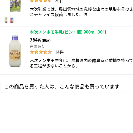
20
件
木次乳業では、奥出雲地域の急峻な山々の地形をその
スチャライズ殺菌しました。ま…
木次ノンホモ牛乳(ビン・瓶) 900ml
[
301
]
764
円
(税込)
在庫あり
14
件
木次ノンホモ牛乳は、島根県内の酪農家が愛情を持って
る工程が少ないことから、…
この商品を買った人は、こんな商品も買っています