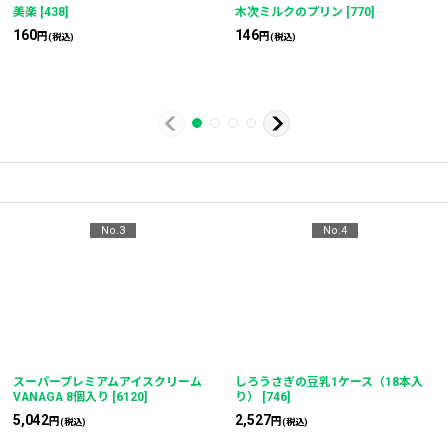
美楽
[
438
]
木次ミルクのプリン
[
770
]
160
146
円
円
(税込)
(税込)
No.3
No.4
スーパープレミアムアイスクリーム
しろうさぎの豆乳1ケース（18本入
VANAGA 8個入り
[
6120
]
り）
[
746
]
5,042
2,527
円
円
(税込)
(税込)