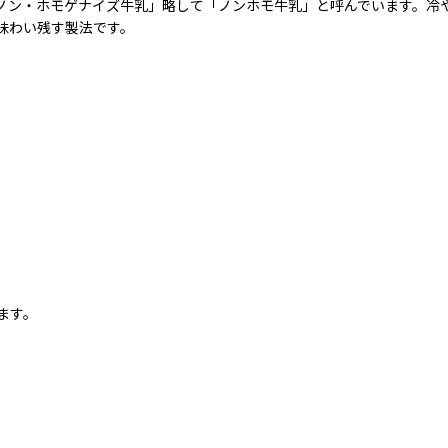
ノン・ホモゲナイズ牛乳」略して「ノンホモ牛乳」と呼んでいます。冷
味わい残す製法です。
ます。