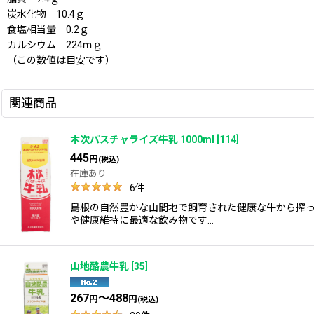
炭水化物 10.4ｇ
食塩相当量 0.2ｇ
カルシウム 224ｍｇ
（この数値は目安です）
関連商品
木次パスチャライズ牛乳 1000ml
[
114
]
445
円
(税込)
在庫あり
6
件
島根の自然豊かな山間地で飼育された健康な牛から搾
や健康維持に最適な飲み物です…
山地酪農牛乳
[
35
]
267
～488
円
円
(税込)