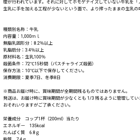
理が行われています。それに対してホモゲナイズしていない牛乳を「
生乳に手を加える工程が少ないという面で、より搾ったままの生乳の
種類別名称：牛乳
内容量：1,000ｍｌ
無脂乳固形分：8.2％以上
乳脂肪分：3.4％以上
原材料名：生乳100％
殺菌条件：72℃15秒間（パスチャライズ殺菌）
保存方法：10℃以下で保存してください。
消費期限：夏季7日、冬季8日
※商品お届け時に、賞味期間が全期間残るものではありません。
発送は、お届け時に賞味期間が少なくとも 1/3 残るように管理してい
おそれいりますがご了承ください。
栄養成分 コップ1杯（200ml）当たり
エネルギー 135kcal
たんぱく質 6.8ｇ
脂質 7.4ｇ