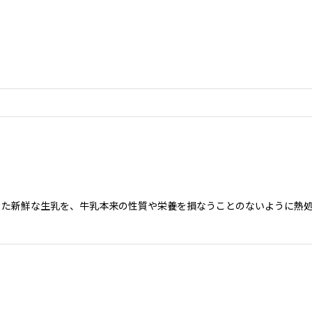
った新鮮な生乳を、牛乳本来の性質や栄養を損なうことのないように熱