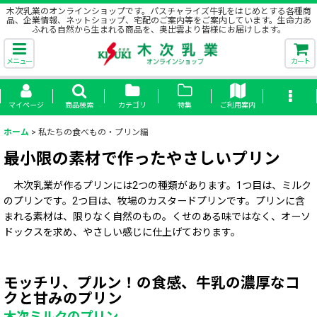
木次乳業のオンラインショップです。パスチャライズ牛乳をはじめとする各種商
品、企業情報、ネットショップ、宅配のご案内等をご案内しています。生命力あ
ふれる自然から生まれる商品を、奥出雲より皆様にお届けします。
メニュー
カート
マイページ
商品検索
カテゴリ
特集
ご利用案内
ホーム
>
私たちの食べもの・プリン編
最小限の素材で作ったやさしいプリン
木次乳業が作るプリンには2つの種類があります。1つ目は、ミルク
のプリンです。2つ目は、牧場のカスタードプリンです。プリンに含
まれる素材は、限りなく自然のもの。くせのある味ではなく、オーソ
ドックスを求め、やさしい感じに仕上げております。
モッチリ、プルン！の食感、牛乳の濃厚なコ
クと甘みのプリン
木次ミルクのプリン