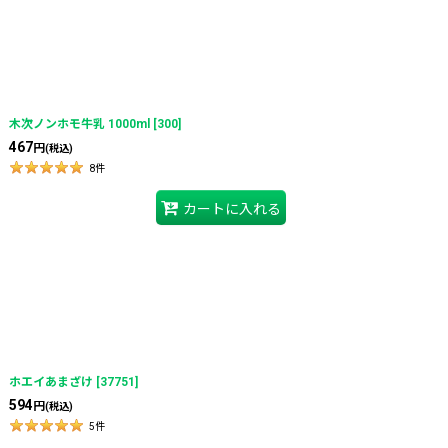
木次ノンホモ牛乳 1000ml
[
300
]
467
円
(税込)
8
件
カートに入れる
ホエイあまざけ
[
37751
]
594
円
(税込)
5
件