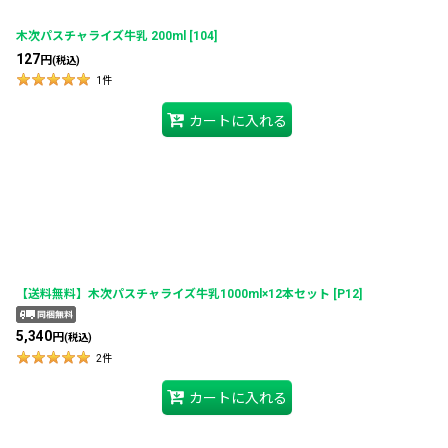
木次パスチャライズ牛乳 200ml
[
104
]
127
円
(税込)
1
件
カートに入れる
【送料無料】木次パスチャライズ牛乳1000ml×12本セット
[
P12
]
5,340
円
(税込)
2
件
カートに入れる