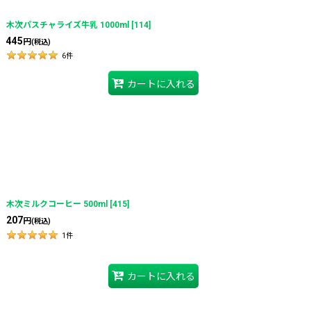
木次パスチャライズ牛乳 1000ml
[
114
]
445
円
(税込)
6
件
カートに入れる
木次ミルクコーヒー 500ml
[
415
]
207
円
(税込)
1
件
カートに入れる