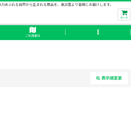
命力あふれる自然から生まれる商品を、奥出雲より皆様にお届けします。
カート
ご利用案内
表示順変更
閉じる