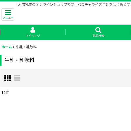
木次乳業のオンラインショップです。パスチャライズ牛乳をはじめとす
メニュー
マイページ
商品検索
ホーム
>
牛乳・乳飲料
牛乳・乳飲料
12
件
表示数
:
並び順
: