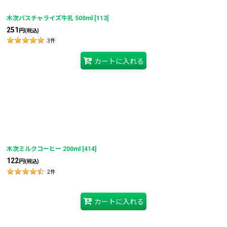
絞り込む
木次パスチャライズ牛乳 500ml
[
113
]
251
円
(税込)
3
件
カートに入れる
木次ミルクコーヒー 200ml
[
414
]
122
円
(税込)
2
件
カートに入れる