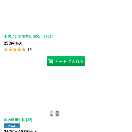
木次ノンホモ牛乳 500ml
[
303
]
253
円
(税込)
1
件
カートに入れる
山地酪農牛乳
[
35
]
267
～488