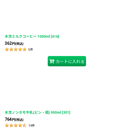
木次ミルクコーヒー 1000ml
[
416
]
362
円
(税込)
5
件
カートに入れる
木次ノンホモ牛乳(ビン・瓶) 900ml
[
301
]
764
円
(税込)
14
件