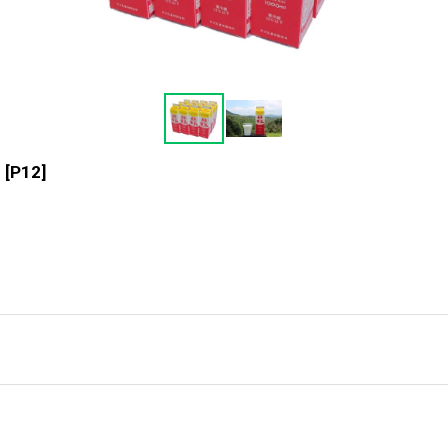
ト
[
P12
]