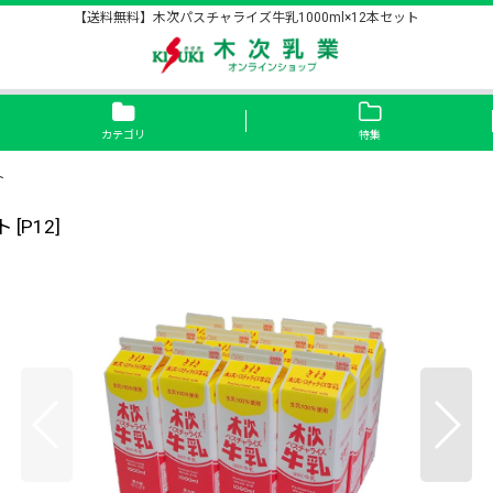
【送料無料】木次パスチャライズ牛乳1000ml×12本セット
カテゴリ
特集
ト
ト
[
P12
]