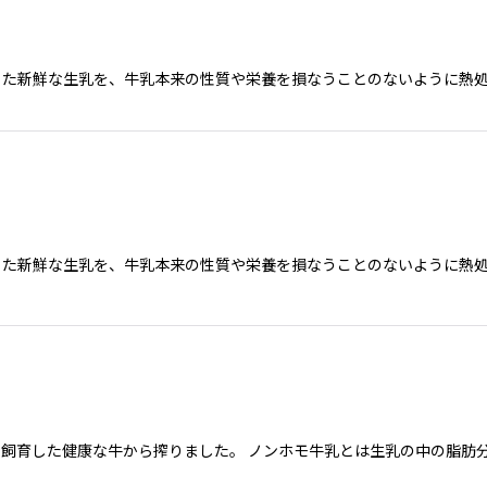
った新鮮な生乳を、牛乳本来の性質や栄養を損なうことのないように熱
った新鮮な生乳を、牛乳本来の性質や栄養を損なうことのないように熱
飼育した健康な牛から搾りました。 ノンホモ牛乳とは生乳の中の脂肪