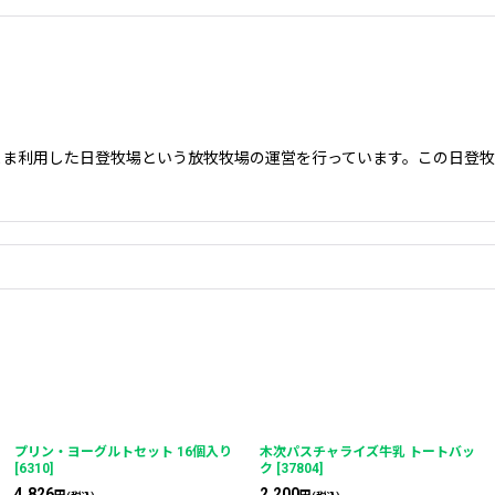
まま利用した日登牧場という放牧牧場の運営を行っています。この日登
プリン・ヨーグルトセット 16個入り
木次パスチャライズ牛乳 トートバッ
[
6310
]
ク
[
37804
]
4,826
2,200