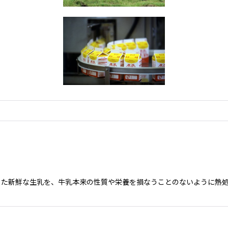
った新鮮な生乳を、牛乳本来の性質や栄養を損なうことのないように熱