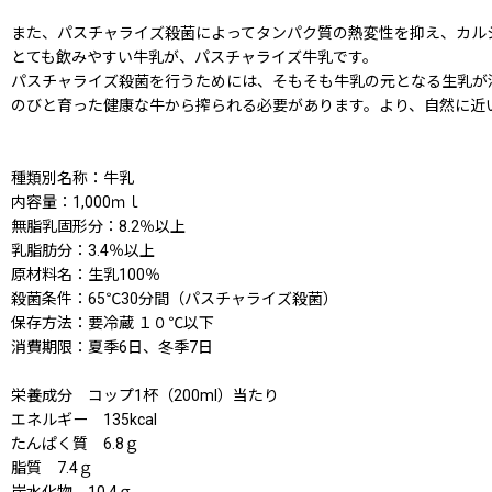
また、パスチャライズ殺菌によってタンパク質の熱変性を抑え、カル
とても飲みやすい牛乳が、パスチャライズ牛乳です。
パスチャライズ殺菌を行うためには、そもそも牛乳の元となる生乳が
のびと育った健康な牛から搾られる必要があります。より、自然に近
種類別名称：牛乳
内容量：1,000ｍｌ
無脂乳固形分：8.2％以上
乳脂肪分：3.4％以上
原材料名：生乳100％
殺菌条件：65℃30分間（パスチャライズ殺菌）
保存方法：要冷蔵 １０℃以下
消費期限：夏季6日、冬季7日
栄養成分 コップ1杯（200ml）当たり
エネルギー 135kcal
たんぱく質 6.8ｇ
脂質 7.4ｇ