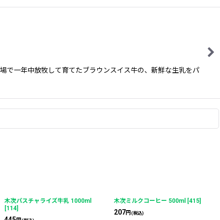
牧場で一年中放牧して育てたブラウンスイス牛の、新鮮な生乳をパ
木次パスチャライズ牛乳 1000ml
木次ミルクコーヒー 500ml
[
415
]
[
114
]
207
円
(税込)
445