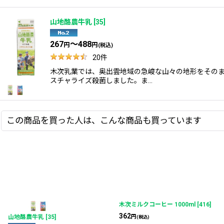
山地酪農牛乳
[
35
]
267
～488
円
円
(税込)
20
件
木次乳業では、奥出雲地域の急峻な山々の地形をその
スチャライズ殺菌しました。ま…
この商品を買った人は、こんな商品も買っています
木次ミルクコーヒー 1000ml
[
416
]
362
円
山地酪農牛乳
[
35
]
(税込)