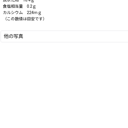
炭水化物 10.4ｇ
食塩相当量 0.2ｇ
カルシウム 224ｍｇ
（この数値は目安です）
他の写真