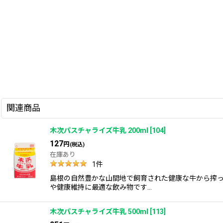
関連商品
木次パスチャライズ牛乳 200ml
[
104
]
127
円
(税込)
在庫あり
1
件
島根の自然豊かな山間地で飼育された健康な牛から搾
や健康維持に最適な飲み物です…
木次パスチャライズ牛乳 500ml
[
113
]