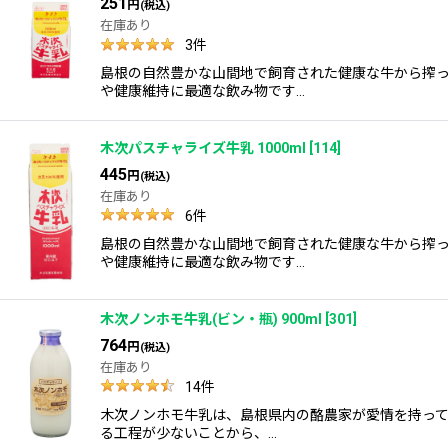
251
円
(税込)
在庫あり
3
件
島根の自然豊かな山間地で飼育された健康な牛から搾
や健康維持に最適な飲み物です…
木次パスチャライズ牛乳 1000ml
[
114
]
445
円
(税込)
在庫あり
6
件
島根の自然豊かな山間地で飼育された健康な牛から搾
や健康維持に最適な飲み物です…
木次ノンホモ牛乳(ビン・瓶) 900ml
[
301
]
764
円
(税込)
在庫あり
14
件
木次ノンホモ牛乳は、島根県内の酪農家が愛情を持って
る工程が少ないことから、…