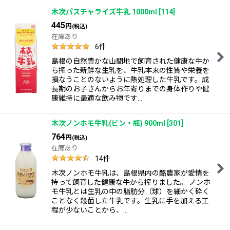
木次パスチャライズ牛乳 1000ml
[
114
]
445
円
(税込)
在庫あり
6
件
島根の自然豊かな山間地で飼育された健康な牛か
ら搾った新鮮な生乳を、牛乳本来の性質や栄養を
損なうことのないように熱処理した牛乳です。成
長期のお子さんからお年寄りまでの身体作りや健
康維持に最適な飲み物です…
木次ノンホモ牛乳(ビン・瓶) 900ml
[
301
]
764
円
(税込)
在庫あり
14
件
木次ノンホモ牛乳は、島根県内の酪農家が愛情を
持って飼育した健康な牛から搾りました。 ノンホ
モ牛乳とは生乳の中の脂肪分（球）を細かく砕く
ことなく殺菌した牛乳です。生乳に手を加える工
程が少ないことから、…