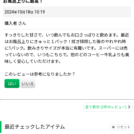
お風呂上りに最高！
2024
10
18
10:19
年
月
日
購入者
さん
すっきりした甘さで、いつ飲んでもお口さっぱりと飲めます。最近
はお風呂上りにきゅっと１パック！拭き掃除した後のやれやれ時
に1パック。飲みきりサイズが本当に有難いです。スーパーには売
っていないので、いつもこちらで。他のどのコーヒー牛乳よりも美
味しく安心していただけます。
このレビューは参考になりましたか？
はい
いいえ
全て表示
(2件のレビュー)
最近チェックしたアイテム
リセット