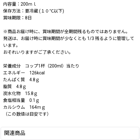
内容量：200ｍｌ
保存方法：要冷蔵 (１０℃以下)
賞味期限：8日
※商品お届け時に、賞味期間が全期間残るものではありません。
発送は、お届け時に賞味期間が少なくとも 1/3 残るように管理して
います。
おそれいりますがご了承ください。
栄養成分 コップ1杯（200ml）当たり
エネルギー 126kcal
たんぱく質 4.8ｇ
脂質 4.8ｇ
炭水化物 15.8ｇ
食塩相当量 0.1ｇ
カルシウム 164ｍｇ
（この数値は目安です）
関連商品