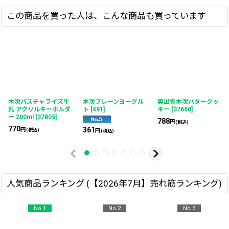
この商品を買った人は、こんな商品も買っています
木次パスチャライズ牛
木次プレーンヨーグル
奥出雲木次バタークッ
乳 アクリルキーホルダ
ト
[
491
]
キー
[
37660
]
ー 200ml
[
37805
]
788
円
(税込)
770
361
円
(税込)
円
(税込)
人気商品ランキング (【2026年7月】売れ筋ランキング)
No.1
No.2
No.3