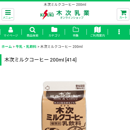
木次ミルクコーヒー 200ml
メニュー
カート
マイページ
商品検索
カテゴリ
特集
ご利用案内
ホーム
>
牛乳・乳飲料
>
木次ミルクコーヒー 200ml
木次ミルクコーヒー 200ml
[
414
]