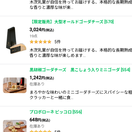
木次乳業が自信を持ってお届けする、本格的な長期熟成
な香りと濃厚な味が楽…
【限定販売】大型オールドゴーダチーズ
[
570
]
3,024
円
(税込)
19点
5
件
木次乳業が自信を持ってお届けする、本格的な長期熟成
香りと濃厚な味が楽しめます…
黒胡椒ゴーダチーズ 黒こしょう入りミニゴーダ
[
554
]
1,242
円
(税込)
在庫あり
まろやかな味わいのミニゴーダチーズにスパイシーな粗
クラッカーと一緒に食…
プロボローネ ピッコロ
[
556
]
648
円
(税込)
在庫あり