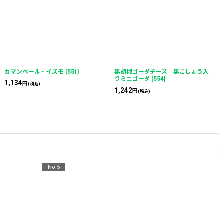
カマンベール・イズモ
[
551
]
黒胡椒ゴーダチーズ 黒こしょう入
りミニゴーダ
[
554
]
1,134
円
(税込)
1,242
円
(税込)
No.5