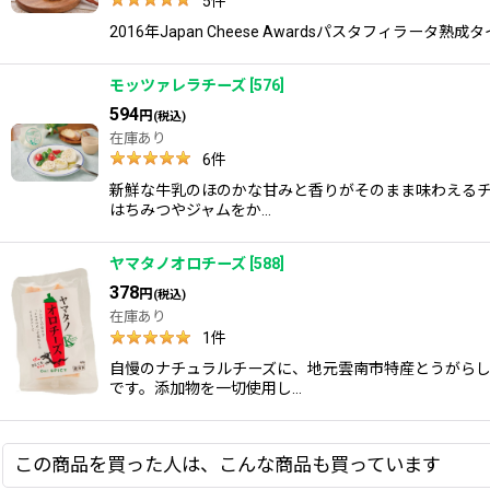
5
件
2016年Japan Cheese Awardsパスタフィラータ
モッツァレラチーズ
[
576
]
594
円
(税込)
在庫あり
6
件
新鮮な牛乳のほのかな甘みと香りがそのまま味わえるチ
はちみつやジャムをか…
ヤマタノオロチーズ
[
588
]
378
円
(税込)
在庫あり
1
件
自慢のナチュラルチーズに、地元雲南市特産とうがらし
です。添加物を一切使用し…
この商品を買った人は、こんな商品も買っています