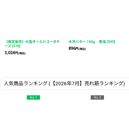
【限定販売】大型オールドゴーダチ
木次バター 150g 無塩
[
595
]
ーズ
[
570
]
896
円
(税込)
3,024
円
(税込)
人気商品ランキング (【2026年7月】売れ筋ランキング)
No.1
No.2