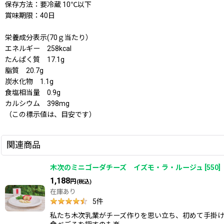
保存方法：要冷蔵 10℃以下
賞味期限：40日
栄養成分表示(70ｇ当たり）
エネルギー 258kcal
たんぱく質 17.1g
脂質 20.7g
炭水化物 1.1g
食塩相当量 0.9g
カルシウム 398mg
（この標示値は、目安です）
関連商品
木次のミニゴーダチーズ イズモ・ラ・ルージュ
[
550
]
1,188
円
(税込)
在庫あり
5
件
私たち木次乳業がチーズ作りを思い立ち、初めて手掛け