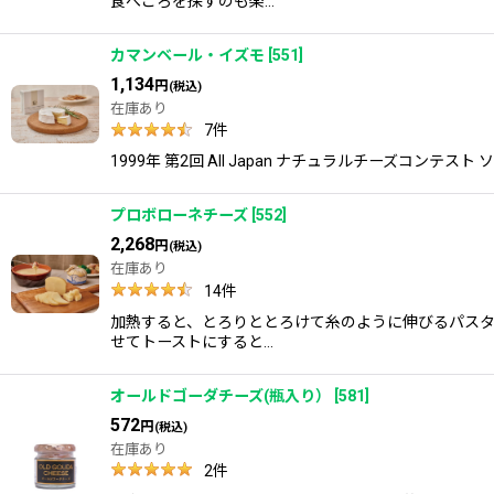
食べごろを探すのも楽…
カマンベール・イズモ
[
551
]
1,134
円
(税込)
在庫あり
7
件
1999年 第2回 All Japan ナチュラルチーズ
プロボローネチーズ
[
552
]
2,268
円
(税込)
在庫あり
14
件
加熱すると、とろりととろけて糸のように伸びるパスタ
せてトーストにすると…
オールドゴーダチーズ(瓶入り）
[
581
]
572
円
(税込)
在庫あり
2
件