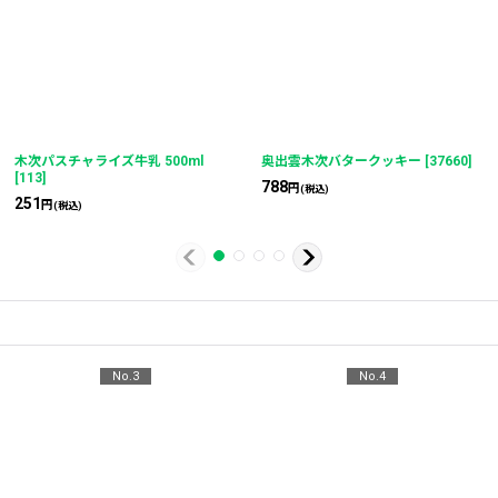
木次パスチャライズ牛乳 500ml
奥出雲木次バタークッキー
[
37660
]
[
113
]
788
円
(税込)
251
円
(税込)
No.3
No.4