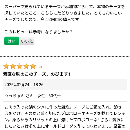
スーパーで売られているチーズが添加物だらけで、本物のチーズを
探していたところ、こちらにたどりつきました。とてもおいしい
チーズでしたので、今回2回目の購入です。
このレビューは参考になりましたか？
はい
いいえ
5
素直な味のこのチーズ、のびます !
2026
02
24
18:26
年
月
日
うっちゃん
さん
女性
60代～
お肉の入った鍋のシメに作った雑炊。スープにご飯を入れ、溶き
卵をかけ、そのあと薄く切ったプロボローネチーズを載せてレンチ
ン。柔らかめのリゾットの上に溶けたプロボローネ ! さらに贅沢に
したいときはその上にオールドゴーダを削って味わいます。至福の