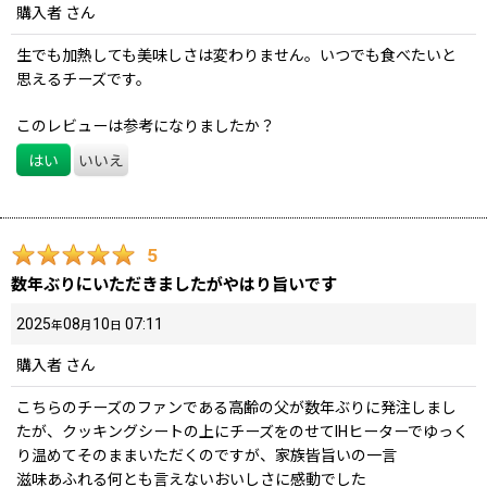
購入者
さん
生でも加熱しても美味しさは変わりません。いつでも食べたいと
思えるチーズです。
このレビューは参考になりましたか？
はい
いいえ
5
数年ぶりにいただきましたがやはり旨いです
2025
08
10
07:11
年
月
日
購入者
さん
こちらのチーズのファンである高齢の父が数年ぶりに発注しまし
たが、クッキングシートの上にチーズをのせてIHヒーターでゆっく
り温めてそのままいただくのですが、家族皆旨いの一言
滋味あふれる何とも言えないおいしさに感動でした