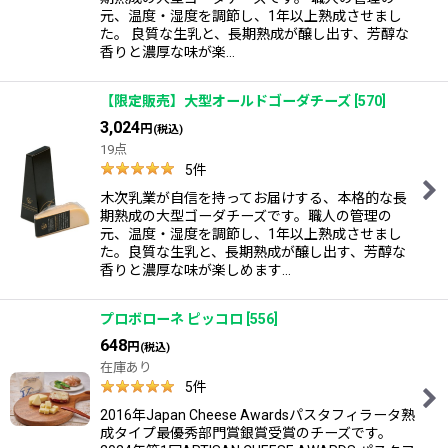
元、温度・湿度を調節し、1年以上熟成させまし
た。 良質な生乳と、長期熟成が醸し出す、芳醇な
香りと濃厚な味が楽…
【限定販売】大型オールドゴーダチーズ
[
570
]
3,024
円
(税込)
19点
5
件
木次乳業が自信を持ってお届けする、本格的な長
期熟成の大型ゴーダチーズです。職人の管理の
元、温度・湿度を調節し、1年以上熟成させまし
た。良質な生乳と、長期熟成が醸し出す、芳醇な
香りと濃厚な味が楽しめます…
プロボローネ ピッコロ
[
556
]
648
円
(税込)
在庫あり
5
件
2016年Japan Cheese Awardsパスタフィラータ熟
成タイプ最優秀部門賞銀賞受賞のチーズです。