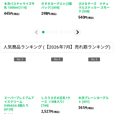
さけるチーズ ナチュ
木次バター 150g 無
ラルスナッカー プレー
塩
[
595
]
山地酪農牛乳
[
35
]
ン
[
553
]
896
円
(税込)
540
円
(税込)
267
～488
円
円
(税込)
人気商品ランキング (【2026年7月】売れ筋ランキング)
No.3
No.4
No.5
スーパープレミアムア
しろうさぎの豆乳1ケ
木次プレーンヨーグル
イスクリーム
ース（18本入り）
ト
[
491
]
VANAGA 8個入り
[
746
]
361
円
(税込)
[
6120
]
2,527
円
(税込)