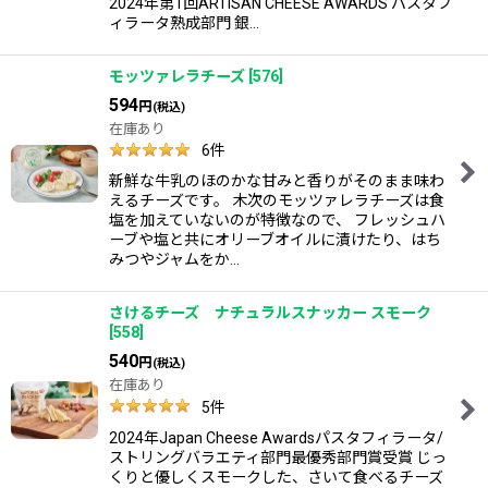
2024年第1回ARTISAN CHEESE AWARDS パスタフ
ィラータ熟成部門 銀…
モッツァレラチーズ
[
576
]
594
円
(税込)
在庫あり
6
件
新鮮な牛乳のほのかな甘みと香りがそのまま味わ
えるチーズです。 木次のモッツァレラチーズは食
塩を加えていないのが特徴なので、 フレッシュハ
ーブや塩と共にオリーブオイルに漬けたり、はち
みつやジャムをか…
さけるチーズ ナチュラルスナッカー スモーク
[
558
]
540
円
(税込)
在庫あり
5
件
2024年Japan Cheese Awardsパスタフィラータ/
ストリングバラエティ部門最優秀部門賞受賞 じっ
くりと優しくスモークした、さいて食べるチーズ