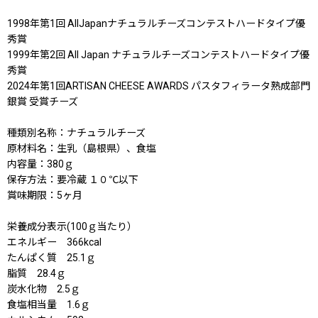
1998年第1回 AllJapanナチュラルチーズコンテストハードタイプ優
秀賞
1999年第2回 All Japan ナチュラルチーズコンテストハードタイプ優
秀賞
2024年第1回ARTISAN CHEESE AWARDS パスタフィラータ熟成部門
銀賞 受賞チーズ
種類別名称：ナチュラルチーズ
原材料名：生乳（島根県）、食塩
内容量：380ｇ
保存方法：要冷蔵 １０℃以下
賞味期限：5ヶ月
栄養成分表示(100ｇ当たり）
エネルギー 366kcal
たんぱく質 25.1ｇ
脂質 28.4ｇ
炭水化物 2.5ｇ
食塩相当量 1.6ｇ