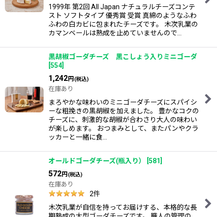
1999年 第2回 All Japan ナチュラルチーズコンテ
スト ソフトタイプ 優秀賞 受賞 真綿のようなふわ
ふわの白カビに包まれたチーズです。 木次乳業の
カマンベールは熟成を止めていませんので…
黒胡椒ゴーダチーズ 黒こしょう入りミニゴーダ
[
554
]
1,242
円
(税込)
在庫あり
まろやかな味わいのミニゴーダチーズにスパイシ
ーな粗挽きの黒胡椒を加えました。 豊かなコクの
チーズに、刺激的な胡椒が合わさり大人の味わい
が楽しめます。 おつまみとして、またパンやクラ
ッカーと一緒に食…
オールドゴーダチーズ(瓶入り）
[
581
]
572
円
(税込)
在庫あり
2
件
木次乳業が自信を持ってお届けする、本格的な長
期熟成の大型ゴーダチーズです。 職人の管理の