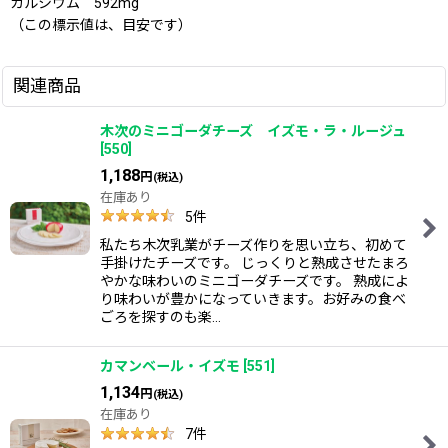
カルシウム 592mg
（この標示値は、目安です）
関連商品
木次のミニゴーダチーズ イズモ・ラ・ルージュ
[
550
]
1,188
円
(税込)
在庫あり
5
件
私たち木次乳業がチーズ作りを思い立ち、初めて
手掛けたチーズです。 じっくりと熟成させたまろ
やかな味わいのミニゴーダチーズです。 熟成によ
り味わいが豊かになっていきます。お好みの食べ
ごろを探すのも楽…
カマンベール・イズモ
[
551
]
1,134
円
(税込)
在庫あり
7
件