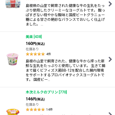
島根県の山里で飼育された健康な牛の生乳をたっ
ぷり使用したクリーミーなヨーグルトです。 酸っ
ぱすぎない穏やかな酸味と国産ビートグラニュー
糖による甘さの絶妙なバランスでおいしく仕上げ
ました。 …
美楽
[
438
]
160
円
(税込)
在庫あり
4
件
島根の山里で飼育された、健康な牛から搾った新
鮮な生乳をたっぷりと使用しています。 生きて腸
まで届くビフィズス菌BB-12を配合した腸内環境
をサポートするプロバイオティクスヨーグルトで
す。 国産ビー…
木次ミルクのプリン
[
770
]
146
円
(税込)
在庫あり
14
件