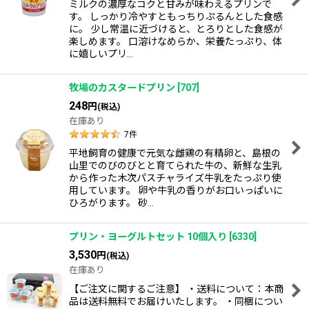
ミルクの濃厚なコクと甘みが味わえるプリンで
す。 しっかり冷やすともっちりぷるんとした食感
に。 少し常温に近づけると、とろりとした食感が
楽しめます。 口溶けなめらか、栄養たっぷり、体
に嬉しいプリ…
牧場のカスタードプリン
[
707
]
248
円
(税込)
在庫あり
7
件
平地飼育の健康で元気な雌鶏の有精卵と、島根の
山里でのびのびとと育てられた牛の、新鮮な生乳
から作った木次パスチャライズ牛乳をたっぷり使
用しています。 卵や牛乳の香りがお口いっぱいに
ひろがります。 砂…
プリン・ヨーグルトセット 10個入り
[
6330
]
3,530
円
(税込)
在庫あり
【ご注文に関するご注意】 ・送料について：本商
品は送料無料でお届けいたします。 ・同梱につい