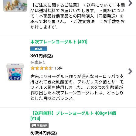
【ご注文に関するご注意】 ・送料について：本商
品は送料無料でお届けいたします。 ・同梱につい
て：本商品は他商品との同時購入（同梱発送）を
承っておりません。 ・ご注文方法 ：お手数をお
かけしますが…
木次プレーンヨーグルト
[
491
]
361
円
(税込)
在庫あり
15
件
古来よりヨーグルト作りが盛んなヨーロッパで支
持されてきた乳酸菌の、ブルガリスク菌とサーモ
フィルス菌を使用しました。 この2つの乳酸菌が
作り出した木次プレーンヨーグルトは、どっしり
とした旨味とバランス…
【送料無料】プレーンヨーグルト 400g×14個
[
Y14
]
5,054
円
(税込)