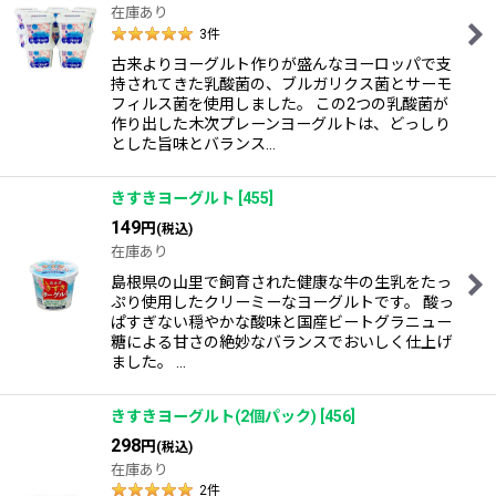
在庫あり
3
件
古来よりヨーグルト作りが盛んなヨーロッパで支
持されてきた乳酸菌の、ブルガリクス菌とサーモ
フィルス菌を使用しました。 この2つの乳酸菌が
作り出した木次プレーンヨーグルトは、どっしり
とした旨味とバランス…
きすきヨーグルト
[
455
]
149
円
(税込)
在庫あり
島根県の山里で飼育された健康な牛の生乳をたっ
ぷり使用したクリーミーなヨーグルトです。 酸っ
ぱすぎない穏やかな酸味と国産ビートグラニュー
糖による甘さの絶妙なバランスでおいしく仕上げ
ました。 …
きすきヨーグルト(2個パック)
[
456
]
298
円
(税込)
在庫あり
2
件