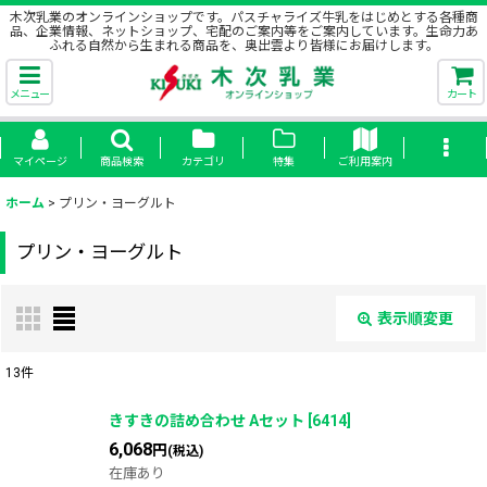
木次乳業のオンラインショップです。パスチャライズ牛乳をはじめとする各種商
品、企業情報、ネットショップ、宅配のご案内等をご案内しています。生命力あ
ふれる自然から生まれる商品を、奥出雲より皆様にお届けします。
メニュー
カート
マイページ
商品検索
カテゴリ
特集
ご利用案内
ホーム
>
プリン・ヨーグルト
プリン・ヨーグルト
表示順変更
閉じる
13
件
表示数
:
きすきの詰め合わせ Aセット
[
6414
]
6,068
円
(税込)
在庫あり
並び順
: