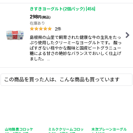
きすきヨーグルト(2個パック)
[
456
]
298
円
(税込)
在庫あり
2
件
島根県の山里で飼育された健康な牛の生乳をたっ
ぷり使用したクリーミーなヨーグルトです。 酸っ
ぱすぎない穏やかな酸味と国産ビートグラニュー
糖による甘さの絶妙なバランスでおいしく仕上げ
ました。 …
この商品を買った人は、こんな商品も買っています
山地酪農コロッケ
ミルククリームコロッ
木次プレーンヨーグル