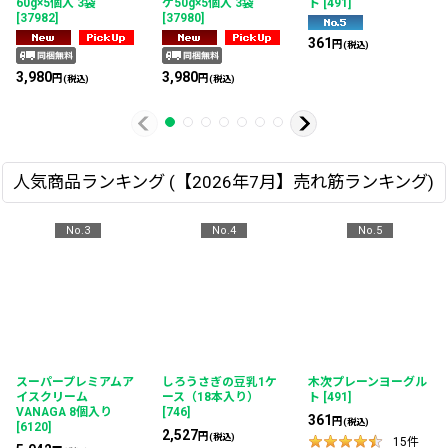
60g×5個入 3袋
ケ50g×5個入 3袋
ト
[
491
]
[
37982
]
[
37980
]
361
円
(税込)
3,980
3,980
円
円
(税込)
(税込)
人気商品ランキング (【2026年7月】売れ筋ランキング)
No.3
No.4
No.5
スーパープレミアムア
しろうさぎの豆乳1ケ
木次プレーンヨーグル
イスクリーム
ース（18本入り）
ト
[
491
]
VANAGA 8個入り
[
746
]
361
円
(税込)
[
6120
]
2,527
円
(税込)
15
件