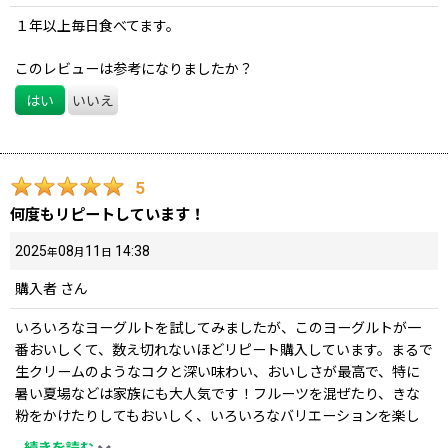
１年以上毎日食べてます。
このレビューは参考になりましたか？
はい
いいえ
5
何度もリピートしています！
2025
08
11
14:38
年
月
日
購入者
さん
いろいろなヨーグルトを試してみましたが、このヨーグルトが一
番おいしくて、数え切れないほどリピート購入しています。まるで
生クリームのようなコクと深い味わい、おいしさが最高で、特に
暑い夏場などは家族にも大人気です！フルーツを混ぜたり、きな
粉をかけたりしてもおいしく、いろいろなバリエーションを楽し
んでいます。
...
続きを読む