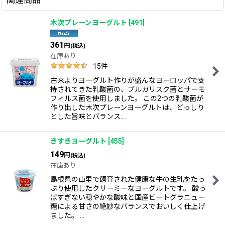
木次プレーンヨーグルト
[
491
]
361
円
(税込)
在庫あり
15
件
古来よりヨーグルト作りが盛んなヨーロッパで支
持されてきた乳酸菌の、ブルガリスク菌とサーモ
フィルス菌を使用しました。 この2つの乳酸菌が
作り出した木次プレーンヨーグルトは、どっしり
とした旨味とバランス…
きすきヨーグルト
[
455
]
149
円
(税込)
在庫あり
島根県の山里で飼育された健康な牛の生乳をたっ
ぷり使用したクリーミーなヨーグルトです。 酸っ
ぱすぎない穏やかな酸味と国産ビートグラニュー
糖による甘さの絶妙なバランスでおいしく仕上げ
ました。 …