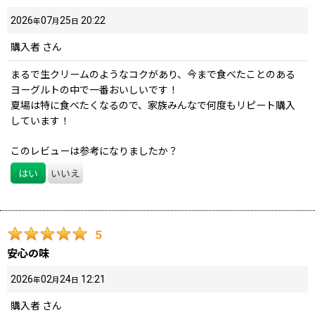
2026
07
25
20:22
年
月
日
購入者
さん
まるで生クリームのようなコクがあり、今まで食べたことのある
ヨーグルトの中で一番おいしいです！
夏場は特に食べたくなるので、家族みんなで何度もリピート購入
しています！
このレビューは参考になりましたか？
はい
いいえ
5
安心の味
2026
02
24
12:21
年
月
日
購入者
さん