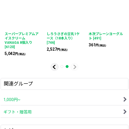
スーパープレミアムア
しろうさぎの豆乳1ケ
木次プレーンヨーグル
イスクリーム
ース（18本入り）
ト
[
491
]
VANAGA 8個入り
[
746
]
361
円
(税込)
[
6120
]
2,527
円
(税込)
5,042
円
(税込)
関連グループ
1,000円~
ギフト・贈答用