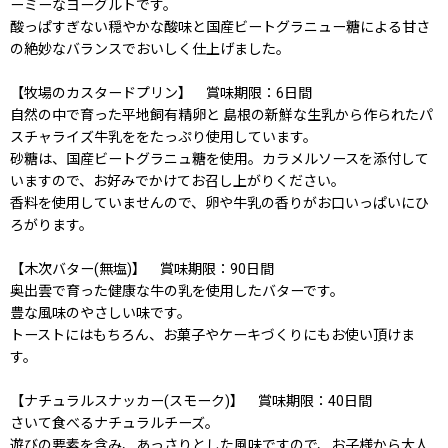
ーミーなヨーグルトです。
酸っぱすぎない穏やかな酸味と国産ビートグラニュー糖による甘さ
の絶妙なバランスでおいしく仕上げました。
【牧場のカスタードプリン】 賞味期限：6日間
自然の中で育った平地飼有精卵と 島根の新鮮な生乳から作られたパ
スチャライズ牛乳ををたっぷり使用しています。
砂糖は、国産ビートグラニュ糖を使用。カラメルソースを添付して
いますので、お好みでかけてお召し上がりください。
香料を使用していませんので、卵や牛乳の香りがお口いっぱいにひ
ろがります。
【木次バター(無塩)】 賞味期限：90日間
奥出雲で育った健康な牛の乳を使用したバターです。
豊な風味のやさしい味です。
トーストにはもちろん、お菓子やケーキづくりにもお使い頂けま
す。
【ナチュラルスナッカー(スモーク)】 賞味期限：40日間
さいて食べるナチュラルチーズ。
遊びの要素を含み、あっさりとした風味ですので、お子様から大人