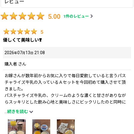
レビュー
5.00
1
件のレビュー
5
優しくて美味しい❣️
2026
07
13
21:08
年
月
日
購入者
さん
お嫁さんが数年前からお気に入りで毎日愛飲していると言うパス
チャライズ牛乳の入っているＡセットを今回初めて購入させて頂
きました。
パスチャライズ牛乳の、クリームのような濃くと甘さがありなが
らスッキリとした飲み心地と美味しさにビックリしたのと同時に
嬉しい気持ちになりました。
...
続きを読む
そしてセットになっていました、ミルクコーヒー、チーズ、プリ
ン、ヨーグルト、バター、それぞれが生乳の風味の良さが引き出
されていて、濃くがありながら主張しすぎず優しい味わいで、どれ