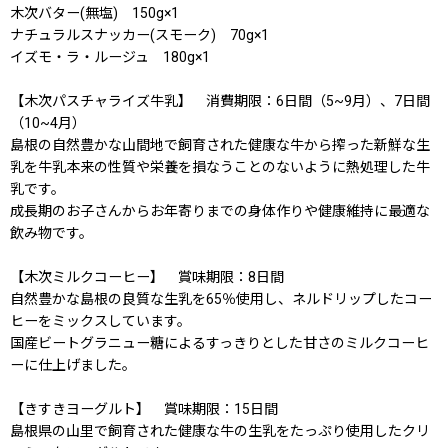
木次バター(無塩) 150g×1
ナチュラルスナッカー(スモーク) 70g×1
イズモ・ラ・ルージュ 180g×1
【木次パスチャライズ牛乳】 消費期限：6日間（5~9月）、7日間
（10~4月）
島根の自然豊かな山間地で飼育された健康な牛から搾った新鮮な生
乳を牛乳本来の性質や栄養を損なうことのないように熱処理した牛
乳です。
成長期のお子さんからお年寄りまでの身体作りや健康維持に最適な
飲み物です。
【木次ミルクコーヒー】 賞味期限：8日間
自然豊かな島根の良質な生乳を65％使用し、ネルドリップしたコー
ヒーをミックスしています。
国産ビートグラニュー糖によるすっきりとした甘さのミルクコーヒ
ーに仕上げました。
【きすきヨーグルト】 賞味期限：15日間
島根県の山里で飼育された健康な牛の生乳をたっぷり使用したクリ