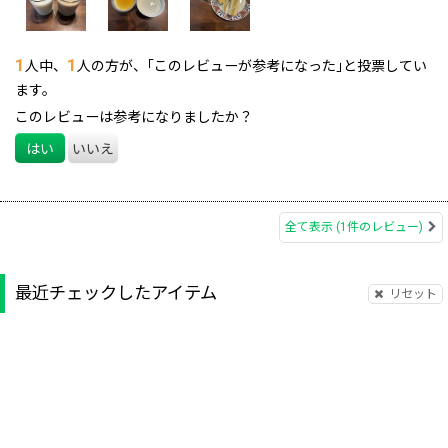
も体にも気持ちにも嬉しい商品ばかりでした。
お嫁さんと同じく、私も木次乳業さんのファンになってしまいま
した！
1
1
人中、
人の方が、｢このレビューが参考になった｣と投票してい
またぜひ購入させて頂きたいです!
ます。
このレビューは参考になりましたか？
はい
いいえ
全て表示
(1件のレビュー)
最近チェックしたアイテム
リセット