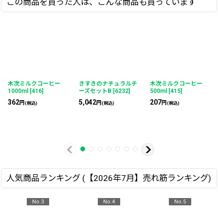
この商品を買った人は、こんな商品も買っています
木次ミルクコーヒー
きすきのナチュラルチ
木次ミルクコーヒー
1000ml
[
416
]
ーズセットB
[
6232
]
500ml
[
415
]
362
5,042
207
円
円
円
(税込)
(税込)
(税込)
人気商品ランキング (【2026年7月】売れ筋ランキング)
No.3
No.4
No.5