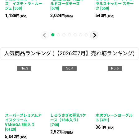
ー
ース（18本入り）
ン・瓶) 900ml
[
301
]
ーズセットA
[
6251
]
[
746
]
764
7,472
円
円
(税込)
(税込)
2,527
円
(税込)
人気商品ランキング (【2026年7月】売れ筋ランキング)
No.3
No.4
No.5
スーパープレミアムア
しろうさぎの豆乳1ケ
木次プレーンヨーグル
イスクリーム
ース（18本入り）
ト
[
491
]
VANAGA 8個入り
[
746
]
361
円
(税込)
[
6120
]
2,527
円
(税込)
5,042
円
(税込)