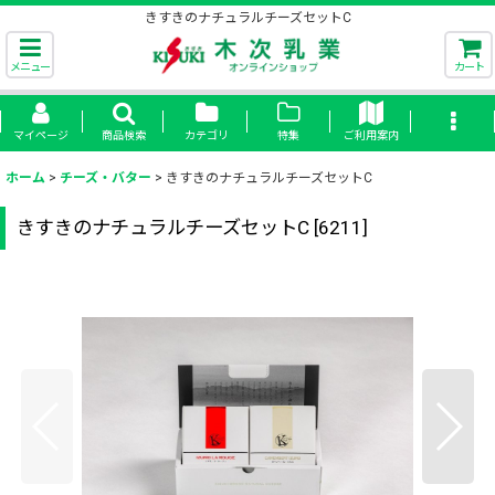
きすきのナチュラルチーズセットC
メニュー
カート
マイページ
商品検索
カテゴリ
特集
ご利用案内
ホーム
>
チーズ・バター
>
きすきのナチュラルチーズセットC
きすきのナチュラルチーズセットC
[
6211
]