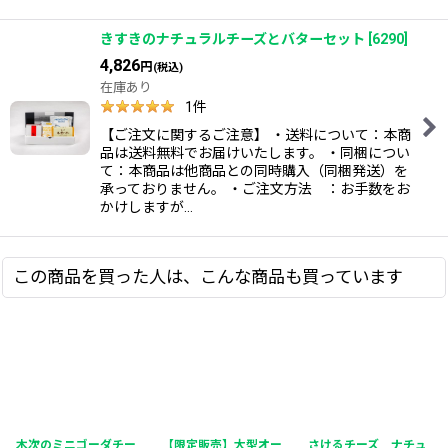
きすきのナチュラルチーズとバターセット
[
6290
]
4,826
円
(税込)
在庫あり
1
件
【ご注文に関するご注意】 ・送料について：本商
品は送料無料でお届けいたします。 ・同梱につい
て：本商品は他商品との同時購入（同梱発送）を
承っておりません。 ・ご注文方法 ：お手数をお
かけしますが…
この商品を買った人は、こんな商品も買っています
ュ
しろうさぎの豆乳1ケ
木次ノンホモ牛乳(ビ
きすきのナチュラルチ