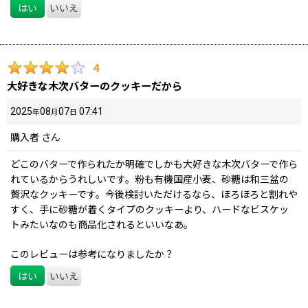
はい
いいえ
4
大好きな木次バターのクッキーだから
2025
08
07
07:41
年
月
日
購入者
さん
どこのバターで作られたか明確でしかも大好きな木次バターで作ら
れているからうれしいです。粉も有機国産小麦、砂糖は和三盆の
贅沢なクッキーです。今後検討いただけるなら、ほろほろと割れや
すく、手に砂糖が着くタイプのクッキーより、ハードなビスケッ
トみたいなのも商品化されるといいなあ。
このレビューは参考になりましたか？
はい
いいえ