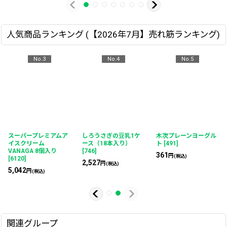
人気商品ランキング (【2026年7月】売れ筋ランキング)
No.3
No.4
No.5
スーパープレミアムア
しろうさぎの豆乳1ケ
木次プレーンヨーグル
イスクリーム
ース（18本入り）
ト
[
491
]
VANAGA 8個入り
[
746
]
361
円
(税込)
[
6120
]
2,527
円
(税込)
5,042
円
(税込)
関連グループ