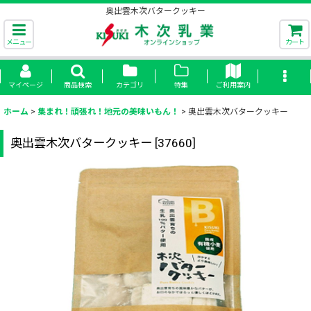
奥出雲木次バタークッキー
メニュー
カート
マイページ
商品検索
カテゴリ
特集
ご利用案内
ホーム
>
集まれ！頑張れ！地元の美味いもん！
>
奥出雲木次バタークッキー
奥出雲木次バタークッキー
[
37660
]