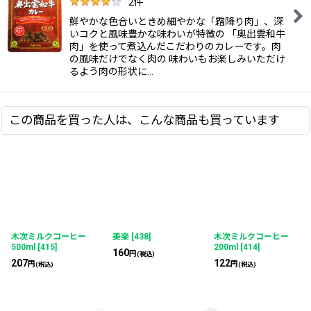
2
件
鮮やかな色合いときめ細やかな「霜降り肉」、深
いコクと風味豊かな味わいが特徴の 「奥出雲和牛
肉」を使って煮込んだこだわりのカレーです。肉
の風味だけでなく肉の 味わいもお楽しみいただけ
るよう肉の形状に…
この商品を買った人は、こんな商品も買っています
木次ミルクコーヒー
美楽
[
438
]
木次ミルクコーヒー
500ml
[
415
]
200ml
[
414
]
160
円
(税込)
207
122
円
円
(税込)
(税込)