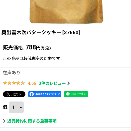
奥出雲木次バタークッキー
[
37660
]
788
販売価格
:
円
(税込)
この商品は軽減税率の対象です。
在庫あり
3
件のレビュー
4.66
Facebookでシェア
個
:
返品特約に関する重要事項