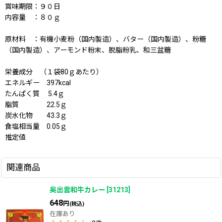
賞味期限：９０日
内容量 ：８０ｇ
原材料 ：有機小麦粉（国内製造）、バター（国内製造）、粉糖
（国内製造）、アーモンド粉末、脱脂粉乳、和三盆糖
栄養成分 （１袋80ｇあたり）
エネルギー 397kcal
たんぱく質 5.4ｇ
脂質 22.5ｇ
炭水化物 43.3ｇ
食塩相当量 0.05ｇ
推定値
関連商品
奥出雲和牛カレー
[
31213
]
648
円
(税込)
在庫あり