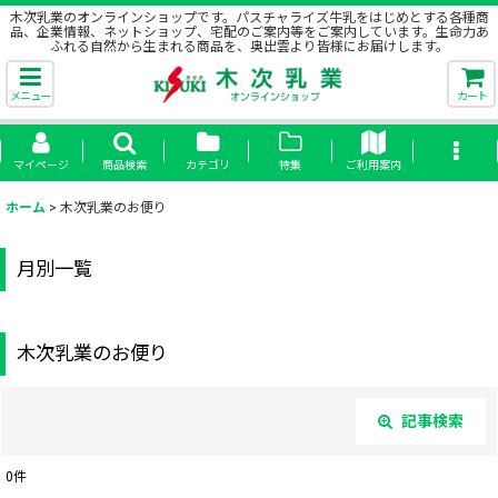
木次乳業のオンラインショップです。パスチャライズ牛乳をはじめとする各種商
品、企業情報、ネットショップ、宅配のご案内等をご案内しています。生命力あ
ふれる自然から生まれる商品を、奥出雲より皆様にお届けします。
メニュー
カート
マイページ
商品検索
カテゴリ
特集
ご利用案内
ホーム
>
木次乳業のお便り
月別一覧
木次乳業のお便り
記事検索
閉じる
0
件