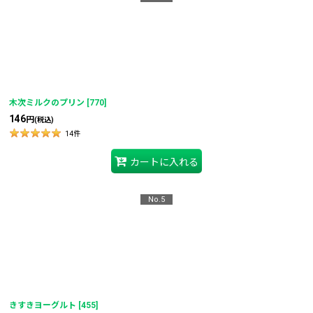
木次ミルクのプリン
[
770
]
146
円
(税込)
14
件
カートに入れる
No.5
きすきヨーグルト
[
455
]