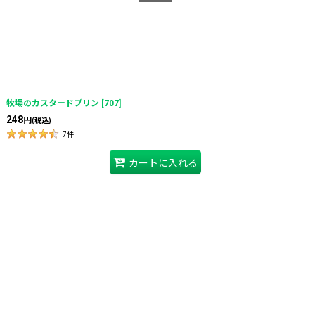
牧場のカスタードプリン
[
707
]
248
円
(税込)
7
件
カートに入れる