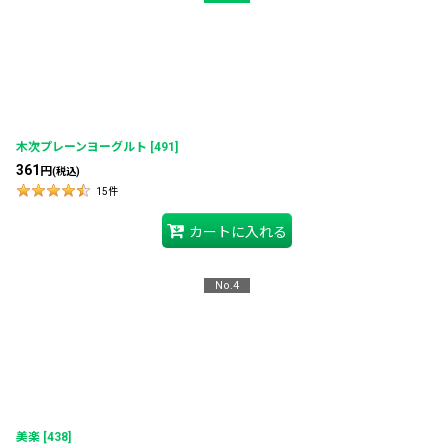
木次プレーンヨーグルト
[
491
]
361
円
(税込)
15
件
カートに入れる
No.4
美楽
[
438
]