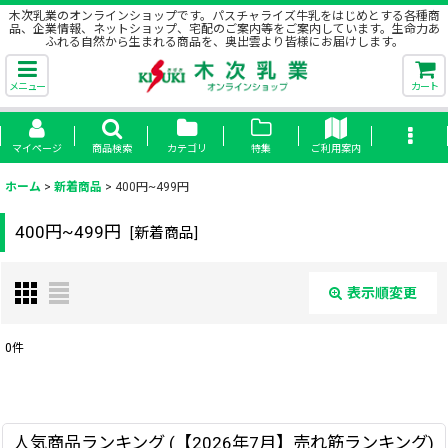
木次乳業のオンラインショップです。パスチャライズ牛乳をはじめとする各種商
品、企業情報、ネットショップ、宅配のご案内等をご案内しています。生命力あ
ふれる自然から生まれる商品を、奥出雲より皆様にお届けします。
メニュー
カート
マイページ
商品検索
カテゴリ
特集
ご利用案内
ホーム
>
新着商品
>
400円~499円
400円~499円
[
新着商品
]
表示順変更
閉じる
0
件
表示数
:
並び順
:
人気商品ランキング (【2026年7月】売れ筋ランキング)