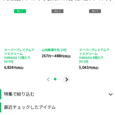
No.1
No.2
No.3
絞り込む
スーパープレミアムア
山地酪農牛乳
[
35
]
スーパープレミアムア
イスクリーム
イスクリーム
267
～488
円
円
(税込)
VANAGA 12個入り
VANAGA 8個入り
[
6150
]
[
6120
]
6,824
5,042
円
円
(税込)
(税込)
特集で絞り込む
最近チェックしたアイテム
100円~199円