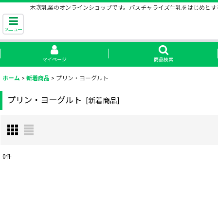
木次乳業のオンラインショップです。パスチャライズ牛乳をはじめとす
メニュー
マイページ
商品検索
ホーム
>
新着商品
>
プリン・ヨーグルト
プリン・ヨーグルト
[
新着商品
]
0
件
表示数
:
並び順
: