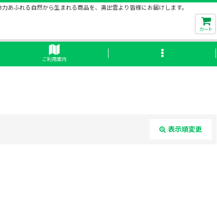
命力あふれる自然から生まれる商品を、奥出雲より皆様にお届けします。
カート
ご利用案内
表示順変更
閉じる