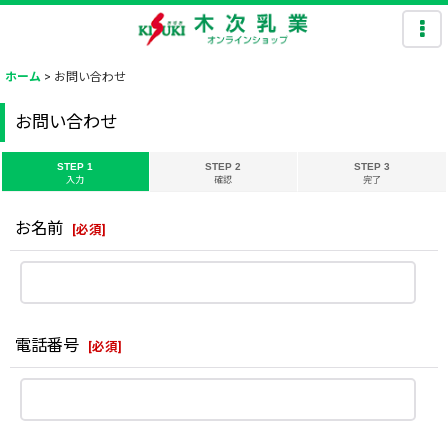
ホーム
>
お問い合わせ
お問い合わせ
STEP 1
STEP 2
STEP 3
入力
確認
完了
お名前
[
必須
]
電話番号
[
必須
]